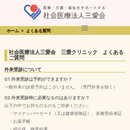
Skip
to
content
Toggle Navigation
ホーム
>
よくある質問
社会医療法人三愛会 三愛クリニック よくある
ご質問
外来受診について
Q1.外来受診は予約ができますか？
一般外来の診察予約はございません。（専門外来を除く）
Q2.外来受診時に必要なものはありますか？
以下の中でお持ちのものをご持参ください。
・マイナンバーカード（又は健康保険証）、各種受給者証
・お薬手帳
・紹介状、検査結果