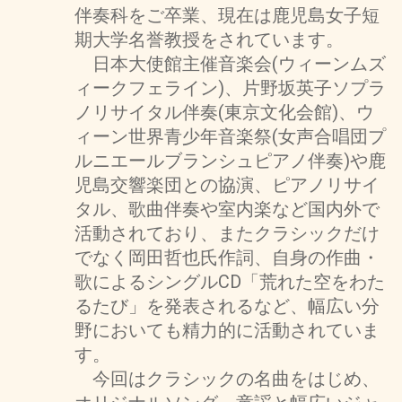
伴奏科をご卒業、現在は鹿児島女子短
期大学名誉教授をされています。
日本大使館主催音楽会(ウィーンムズ
ィークフェライン)、片野坂英子ソプラ
ノリサイタル伴奏(東京文化会館)、ウ
ィーン世界青少年音楽祭(女声合唱団プ
ルニエールブランシュピアノ伴奏)や鹿
児島交響楽団との協演、ピアノリサイ
タル、歌曲伴奏や室内楽など国内外で
活動されており、またクラシックだけ
でなく岡田哲也氏作詞、自身の作曲・
歌によるシングルCD「荒れた空をわた
るたび」を発表されるなど、幅広い分
野においても精力的に活動されていま
す。
今回はクラシックの名曲をはじめ、