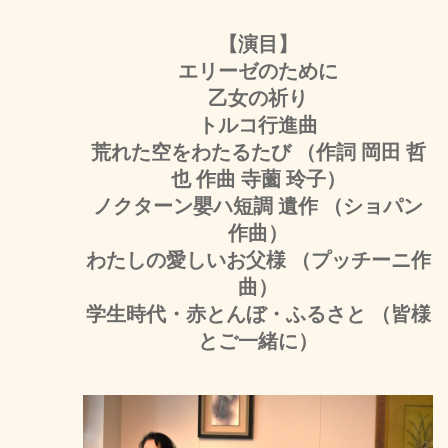
【演目】
エリーゼのために
乙女の祈り
トルコ行進曲
荒れた空をわたるたび （作詞 岡田 哲
也 作曲 寺薗 玲子）
ノクターン嬰ハ短調 遺作 （ショパン
作曲）
わたしの愛しいお父様 （プッチーニ作
曲）
学生時代・赤とんぼ・ふるさと （皆様
とご一緒に）