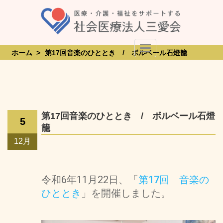
Skip
to
content
Toggle Navigation
ホーム
>
第17回音楽のひととき / ボルベール石燈籠
第17回音楽のひととき / ボルベール石燈
5
籠
12月
令和6年11月22日、「
第17回 音楽の
ひととき
」を開催しました。