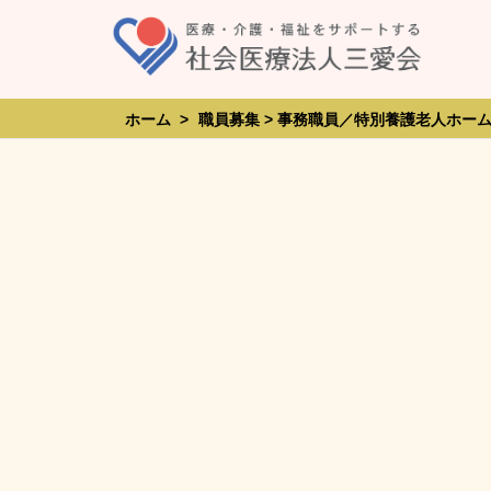
Skip
to
content
ホーム
>
職員募集 > 事務職員／特別養護老人ホーム