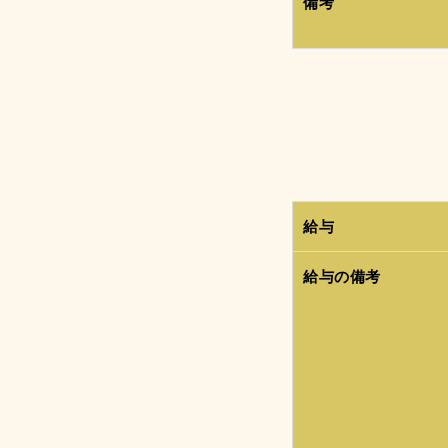
備考
給与
給与の備考