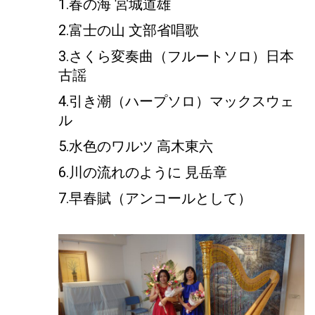
1.春の海 宮城道雄
2.富士の山 文部省唱歌
3.さくら変奏曲（フルートソロ）日本
古謡
4.引き潮（ハープソロ）マックスウェ
ル
5.水色のワルツ 高木東六
6.川の流れのように 見岳章
7.早春賦（アンコールとして）