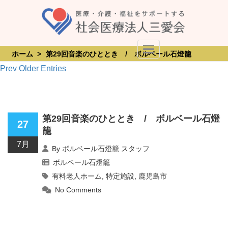
Skip
to
content
Toggle Navigation
ホーム
>
第29回音楽のひととき / ボルベール石燈籠
Prev Older Entries
第29回音楽のひととき / ボルベール石燈
27
籠
7月
By
ボルベール石燈籠 スタッフ
ボルベール石燈籠
有料老人ホーム
,
特定施設
,
鹿児島市
No Comments