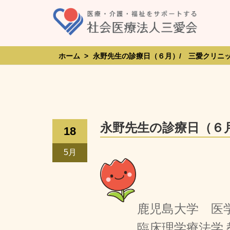
Skip
to
content
ホーム
>
永野先生の診療日（６月）/ 三愛クリニ
永野先生の診療日（６
18
5月
鹿児島大学 医学
臨床理学療法学 