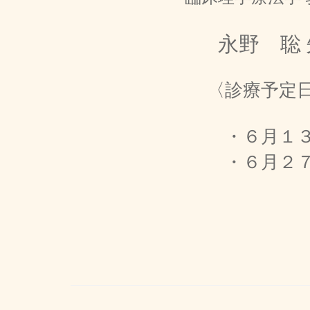
永野 聡 
〈診療予定日
・６月１３日
・６月２７日