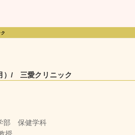
ック
月）/ 三愛クリニック
部 保健学科
教授