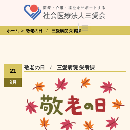
Skip
to
content
Toggle Navigation
ホーム
>
敬老の日 / 三愛病院 栄養課
敬老の日 / 三愛病院 栄養課
21
9月