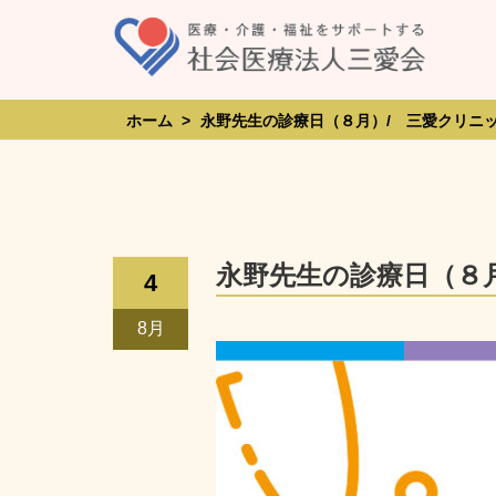
Skip
to
content
ホーム
>
永野先生の診療日（８月）/ 三愛クリニ
永野先生の診療日（８
4
8月