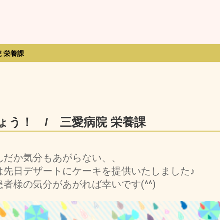
 栄養課
う！ / 三愛病院 栄養課
んだか気分もあがらない、、
は先日デザートにケーキを提供いたしました♪
者様の気分があがれば幸いです(^^)