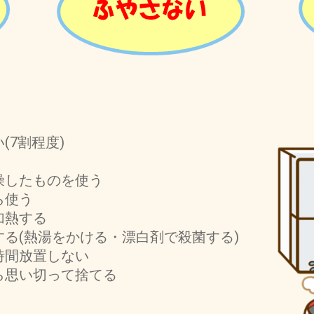
(7割程度)
燥したものを使う
ら使う
加熱する
る(熱湯をかける・漂白剤で殺菌する)
時間放置しない
ら思い切って捨てる