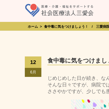
Skip
to
content
ホーム
>
食中毒に気をつけましょう！ / 三愛病院
食中毒に気をつけましょ
12
6月
じめじめした日が続き、な
そんな日々ですが、病院で
ささやかですが、少しでも患