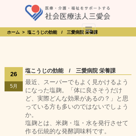
Skip
to
content
Toggle Navigation
ホーム
>
塩こうじの効能 / 三愛病院 栄養課
塩こうじの効能 / 三愛病院 栄養課
26
最近、スーパーでもよく見かけるよう
5月
になった塩麹。「体に良さそうだけ
ど、実際どんな効果があるの？」と思
っている方も多いのではないでしょう
か。
塩麹とは、米麹・塩・水を発行させて
作る伝統的な発酵調味料です。