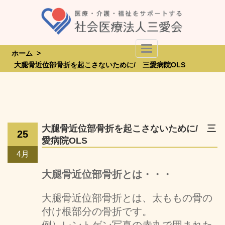
Skip
to
content
Toggle Navigation
ホーム
>
大腿骨近位部骨折を起こさないために/ 三愛病院OLS
大腿骨近位部骨折を起こさないために/ 三
25
愛病院OLS
4月
大腿骨近位部骨折とは・・・
大腿骨近位部骨折とは、太ももの骨の
付け根部分の骨折です。