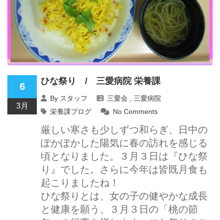
ひな祭り / 三愛病院 栄養課
6
By
スタッフ
三愛会
,
三愛病院
3月
栄養課ブログ
No Comments
厳しい寒さも少しずつ和らぎ、日中の
ぽかぽかした陽気に春の訪れを感じる
頃となりました。３月３日は『ひな祭
り』でした。さらに今年は皆既月食も
起こりましたね！
ひな祭りとは、女の子の健やかな成長
と健康を願う、３月３日の「桃の節