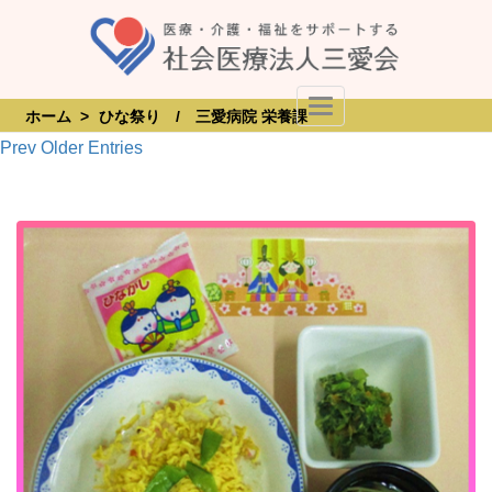
Skip
to
content
Toggle Navigation
ホーム
>
ひな祭り / 三愛病院 栄養課
Prev Older Entries